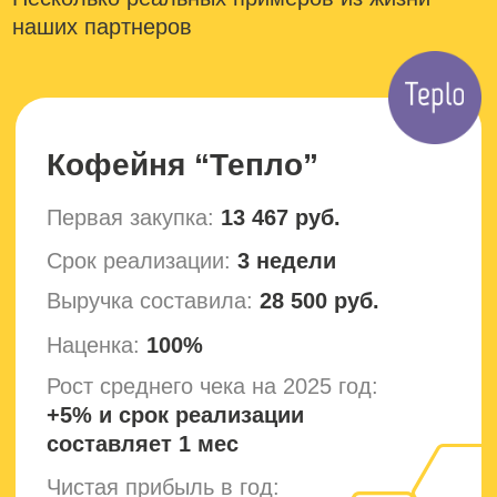
Формирование пласта,
нарезка
на полуфабрикаты
Темперирование
шоколада
Глазировка
полуфабрикатов
Кристаллизация
шоколада
в охлаждающем туннеле
Упаковка изделий
в художественно оформленную