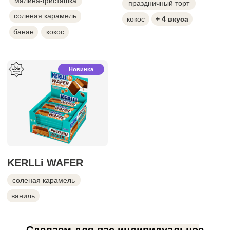
Вкусные
Уникальные бренды, которые уже
полюбились покупателям: MARSHICK,
KERLLi, COCOnitto, SNEAKIQ. Вкус, который
возвращает к покупке.
Удобные
Удобный формат для перекуса в дороге, на
работе или после тренировки, а яркий
дизайн помогает быстро выбрать нужный
вкус на полке.