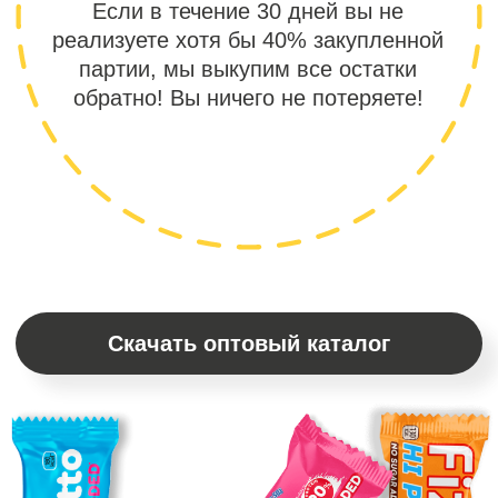
Алексей Бовт
основатель
компаний SOJ
Agency и Slice of Joy
Наше производство.
Заглянем за сцену?
Производство полного цикла
в Санкт-Петербурге, современная
производственная линия,
собственная лаборатория
для разработки уникальных
рецептур и многое другое!