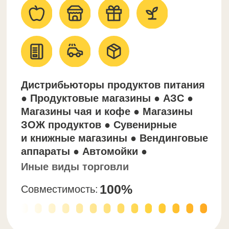
Гарантия продаж:
Если в течение 30 дней вы не
реализуете хотя бы 40% закупленной
партии, мы выкупим все остатки
обратно! Вы ничего не потеряете!
Скачать оптовый каталог