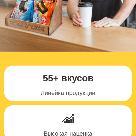
Высокая наценка
5 млн
Клиентов ежемесячно
В наличии
Отгрузка за 1 день
Каталог продукции
Производим протеиновые,
шоколадные, злаковые, маршмеллоу и
многие другие батончики и печенья