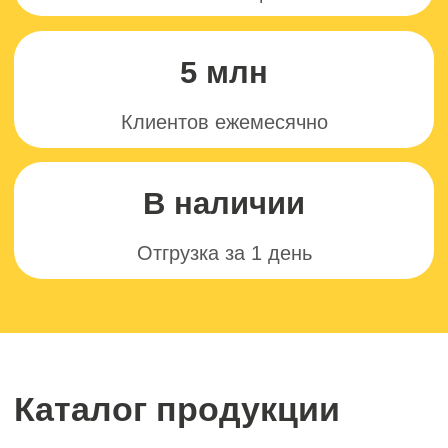
Новинка
Новинка
SNEAKIQ
COCOnitto
BROWNIE
BROWNIE
соленая карамель и арахис
кокос, без сахара
без сахара
Новинка
Новинка
KERLLi PRTOEIN
SNEAKIQ
COOKIE
брауни-шоколад
банан
соленая карамель и арахис