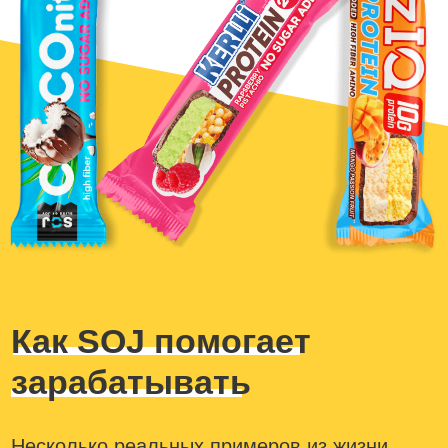
Поступление сырья
от поставщика на склад
Входной контроль
сырья и материалов
Подготовка сырья
и материалов —
растаривание, просеивание,
переборка, процеживание,
обжаривание
Замес Массы для батончиков,
загрузка массы на линию