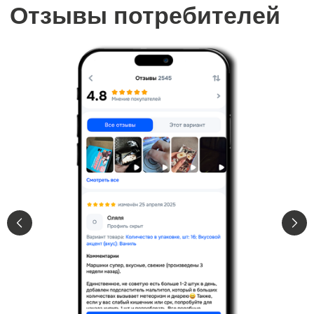
и книжные магазины ● Вендинговые
аппараты ● Автомойки ●
Иные виды торговли
100%
Совместимость:
Что мы предлагаем
бизнесу
Классный продукт
Яркий дизайн выгодно выделяет нас
на полке и привлекает взгляд
Натуральный состав и любовь сотен
тысяч потребителей по всей стране