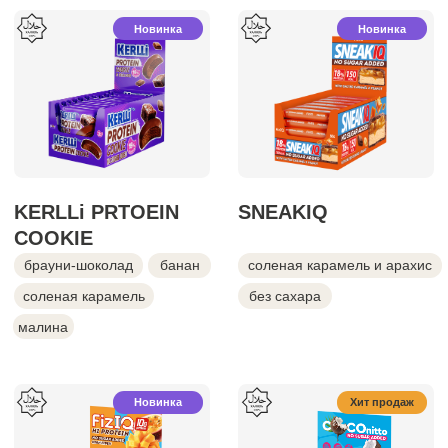
Ореховые
MARSHICK high
батончики
protein
миндаль-карамель
ваниль
вишня
с медом и гималайской солью
соленая карамель
+ 3 вкуса
+ 4 вкуса
Секретная разработка
Хит продаж
KERLLi
no sugar
KERLLi
added
соленая карамель
малина-фисташка
праздничный торт
соленая карамель
кокос
+ 4 вкуса
банан
кокос
Новинка