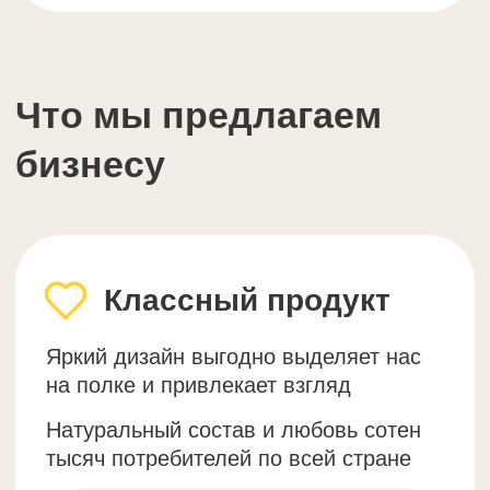
Как SOJ помогает
зарабатывать
Несколько реальных примеров из жизни
наших партнеров
Кофейня “Тепло”