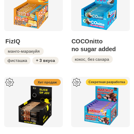
KERLLi WAFER
соленая карамель
ваниль
Сделаем для вас индивидуальное
предложение и подберем лучшие позиции!
Скачать оптовый каталог
Почему Slice of Joy —
выбор потребителей