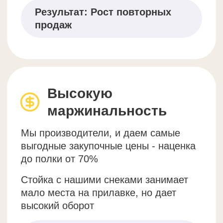
Первая закупка:
13 467
руб.
Срок реализации:
3 недели
Выручка составила:
28 500 руб.
Наценка:
100%
Рост среднего чека на 2025 год:
+5% и срок реализации
составляет 1 мес
Чистая прибыль в год:
примерно 684 тыс
Сеть кофеен "108 кофе"
Первая закупка:
23 500 руб.
Срок реализации:
2 недели
Выручка составила:
52 500 руб.