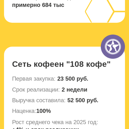
пленку
Укладка изделий
в индивидуальные
шоу-боксы
Сборка заказа
покупателям
Отгрузка и Доставка
покупателю
2
4200 м
площадь фабрики