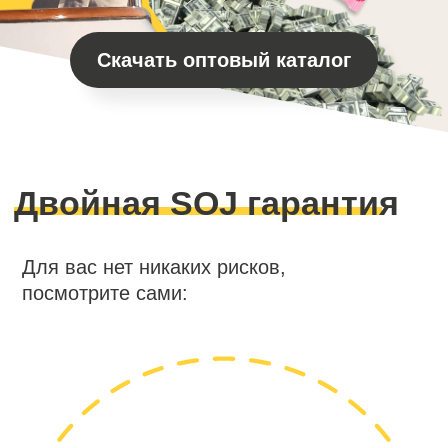
От основателей
SOJ — это команда единомышленников,
с общей миссией дарить людям радость
и делать мир счастливее!