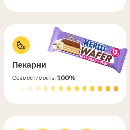
Двойная SOJ гарантия
Для вас нет никаких рисков,
посмотрите сами:
Репутационная гарантия:
Вы получите сертифицированный
продукт от компании с 5-летним
опытом на рынке и многочисленными
кейсами довольных клиентов.