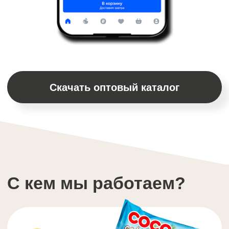
Результат: Рост повторных
продаж
Высокую
маржинальность
Мы производители, и даем самые
выгодные закупочные цены - наценка
до полки от 70%
Стойка с нашими снеками занимает
мало места на прилавке, но дает
высокий оборот
Результат: Еще больше
чистой прибыли