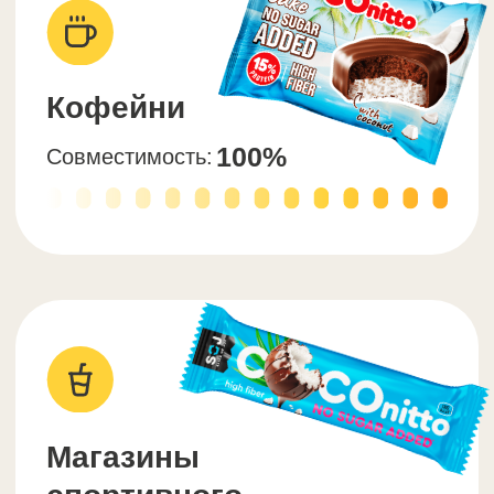
Стабильный спрос
Наши снеки заинтересуют все
категории покупателей — веганы,
спортсмены, сладкоежки, ЗОЖ.
Стабильная ниша, отсутствие
сезонности и тренд на ЗОЖ — даже
в кризис товар продается без проблем!
Результат: Новые клиенты
и рост среднего чека
Сервис и
поддержку 24/7
Мы обеспечим бесперебойные
поставки в любых объемах
и отгрузку в день заказа
Поможем с маркетингом — регулярно
проводим акции, вкладываемся