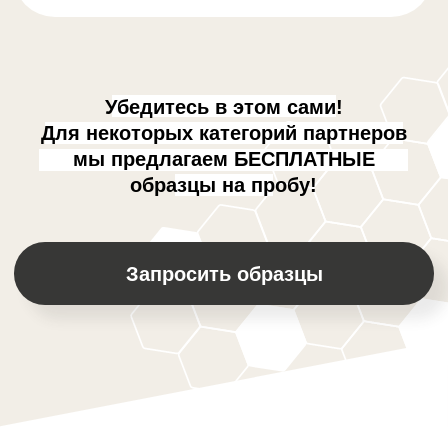
Пекарни
100%
Совместимость:
Дистрибьюторы продуктов питания
● Продуктовые магазины ● АЗС ●
Магазины чая и кофе ● Магазины
ЗОЖ продуктов ● Сувенирные