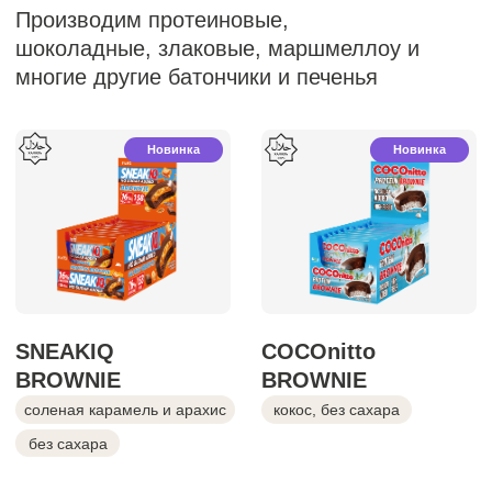
соленая карамель
без сахара
малина
Новинка
Хит продаж
FizIQ
COCOnitto
no sugar added
манго-маракуйя
кокос, без сахара
фисташка
+ 3 вкуса
Секретная разработка
Хит продаж