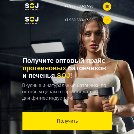
+7 930 333-17-98
+7 930 333-17-98
Получите оптовый
прайс
протеиновых
батончиков
и печенья
SOJ
!
Вкусные и натуральные батончики по
оптовым ценам от производителя
для фитнес индустрии!
Получить